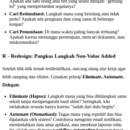
Apakah ada satu orang atau tim yang selalu menjadi "gerbang
tol" yang memperlambat segalanya?
Cari Redundansi:
Langkah mana yang berulang atau tidak
perlu? Apakah ada pengisian data yang sama di beberapa
tempat?
Cari Penundaan:
Di mana waktu paling banyak terbuang?
Apakah karena menunggu persetujuan, mencari dokumen, atau
miskomunikasi?
R - Redesign: Pangkas Langkah Non-Value Added
Setelah titik-titik lemah teridentifikasi, rancang ulang alur kerja agar
lebih ramping dan efisien. Gunakan prinsip
Eliminate, Automate,
Delegate
.
Eliminate (Hapus):
Langkah mana yang bisa dihilangkan sama
sekali tanpa mempengaruhi hasil akhir? Seringkali, kita
melakukan sesuatu hanya karena "sudah dari dulu begitu".
Automate (Otomatisasi):
Tugas mana yang repetitif dan bisa
dijalankan oleh sistem? Contohnya mengirim email notifikasi,
memindahkan data antar aplikasi, atau membuat laporan rutin.
Ini adalah area di mana
workflow automation
berperan besar.