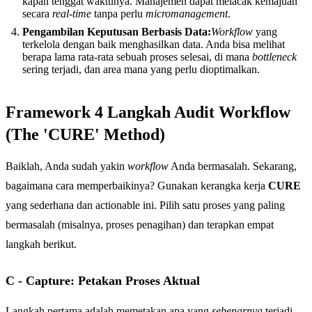
kapan tenggat waktunya. Manajemen dapat melacak kemajuan
secara
real-time
tanpa perlu
micromanagement
.
Pengambilan Keputusan Berbasis Data:
Workflow
yang
terkelola dengan baik menghasilkan data. Anda bisa melihat
berapa lama rata-rata sebuah proses selesai, di mana
bottleneck
sering terjadi, dan area mana yang perlu dioptimalkan.
Framework 4 Langkah Audit Workflow
(The 'CURE' Method)
Baiklah, Anda sudah yakin
workflow
Anda bermasalah. Sekarang,
bagaimana cara memperbaikinya? Gunakan kerangka kerja
CURE
yang sederhana dan actionable ini. Pilih satu proses yang paling
bermasalah (misalnya, proses penagihan) dan terapkan empat
langkah berikut.
C - Capture: Petakan Proses Aktual
Langkah pertama adalah memetakan apa yang
sebenarnya
terjadi,