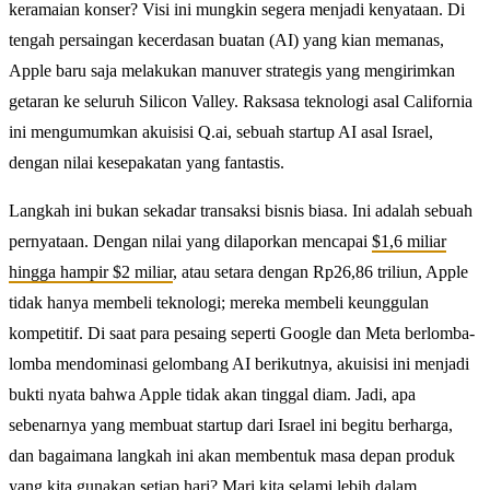
keramaian konser? Visi ini mungkin segera menjadi kenyataan. Di
tengah persaingan kecerdasan buatan (AI) yang kian memanas,
Apple baru saja melakukan manuver strategis yang mengirimkan
getaran ke seluruh Silicon Valley. Raksasa teknologi asal California
ini mengumumkan akuisisi Q.ai, sebuah startup AI asal Israel,
dengan nilai kesepakatan yang fantastis.
Langkah ini bukan sekadar transaksi bisnis biasa. Ini adalah sebuah
pernyataan. Dengan nilai yang dilaporkan mencapai
$1,6 miliar
hingga hampir $2 miliar
, atau setara dengan Rp26,86 triliun, Apple
tidak hanya membeli teknologi; mereka membeli keunggulan
kompetitif. Di saat para pesaing seperti Google dan Meta berlomba-
lomba mendominasi gelombang AI berikutnya, akuisisi ini menjadi
bukti nyata bahwa Apple tidak akan tinggal diam. Jadi, apa
sebenarnya yang membuat startup dari Israel ini begitu berharga,
dan bagaimana langkah ini akan membentuk masa depan produk
yang kita gunakan setiap hari? Mari kita selami lebih dalam.