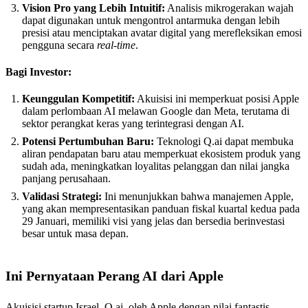
Vision Pro yang Lebih Intuitif:
Analisis mikrogerakan wajah
dapat digunakan untuk mengontrol antarmuka dengan lebih
presisi atau menciptakan avatar digital yang merefleksikan emosi
pengguna secara
real-time
.
Bagi Investor:
Keunggulan Kompetitif:
Akuisisi ini memperkuat posisi Apple
dalam perlombaan AI melawan Google dan Meta, terutama di
sektor perangkat keras yang terintegrasi dengan AI.
Potensi Pertumbuhan Baru:
Teknologi Q.ai dapat membuka
aliran pendapatan baru atau memperkuat ekosistem produk yang
sudah ada, meningkatkan loyalitas pelanggan dan nilai jangka
panjang perusahaan.
Validasi Strategi:
Ini menunjukkan bahwa manajemen Apple,
yang akan mempresentasikan panduan fiskal kuartal kedua pada
29 Januari, memiliki visi yang jelas dan bersedia berinvestasi
besar untuk masa depan.
Ini Pernyataan Perang AI dari Apple
Akuisisi startup Israel, Q.ai, oleh Apple dengan nilai fantastis