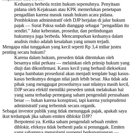
Keduanya berbeda rezim hukum sepenuhnya. Penyitaan
pidana oleh Kejaksaan atau KPK memerlukan penetapan
pengadilan karena masuk ranah hukum acara pidana.
Pemblokiran administratif oleh DJP berjalan di jalur hukum
pajak — Surat Paksa sudah dianggap sebagai "pengadilan itu
sendiri." Jalur keberatan, prosedur, dan perlindungan
hukumnya juga berbeda. Mencampurkan keduanya dalam
analisis risiko adalah kesalahan yang umum terjadi.
Mengapa nilai tunggakan yang kecil seperti Rp 3,4 miliar justru
penting secara hukum?
Karena dalam hukum, preseden tidak ditentukan oleh
besarnya nilai perkara — melainkan oleh prinsip hukum yang
diuji dan dikonfirmasi. Kasus kecil yang berhasil dieksekusi
tanpa hambatan prosedural akan menjadi template bagi kasus-
kasus berikutnya dengan nilai jauh lebih besar. Jika tidak ada
pihak yang menggugat prosedurnya saat nilainya masih kecil,
DJP secara efektif memiliki preseden untuk melakukan hal
yang sama terhadap pemegang saham pengendali perusahaan
besar — bukan karena konspirasi, tapi karena yurisprudensi
administratif yang terbentuk secara organik.
Sebagai investor publik yang tidak menunggak pajak, apakah saya
ikut terdampak jika saham emiten diblokir DJP?
Berpotensi ya. Ketika saham pengendali sebuah emiten
diblokir, efeknya tidak berhenti pada si penunggak. Emiten
yang sahamnya mengalami suspensi berkepanjangan —