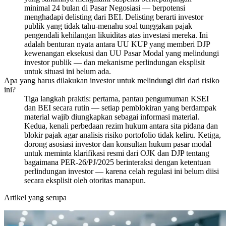
minimal 24 bulan di Pasar Negosiasi — berpotensi
menghadapi delisting dari BEI. Delisting berarti investor
publik yang tidak tahu-menahu soal tunggakan pajak
pengendali kehilangan likuiditas atas investasi mereka. Ini
adalah benturan nyata antara UU KUP yang memberi DJP
kewenangan eksekusi dan UU Pasar Modal yang melindungi
investor publik — dan mekanisme perlindungan eksplisit
untuk situasi ini belum ada.
Apa yang harus dilakukan investor untuk melindungi diri dari risiko
ini?
Tiga langkah praktis: pertama, pantau pengumuman KSEI
dan BEI secara rutin — setiap pemblokiran yang berdampak
material wajib diungkapkan sebagai informasi material.
Kedua, kenali perbedaan rezim hukum antara sita pidana dan
blokir pajak agar analisis risiko portofolio tidak keliru. Ketiga,
dorong asosiasi investor dan konsultan hukum pasar modal
untuk meminta klarifikasi resmi dari OJK dan DJP tentang
bagaimana PER-26/PJ/2025 berinteraksi dengan ketentuan
perlindungan investor — karena celah regulasi ini belum diisi
secara eksplisit oleh otoritas manapun.
Artikel yang serupa