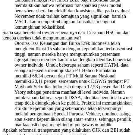
membuktikan bahwa reformasi transparansi pasar modal
benar-benar berjalan efektif dan konsisten. Jika pada evaluasi
November tidak terlihat kemajuan yang signifikan, barulah
MSCI akan mempertimbangkan konsultasi mengenai
kemungkinan reklasifikasi.
Siapa saja beneficial owner sebenarnya dari 15 saham HSC ini dan
kenapa otoritas tidak mengumumkannya?
Otoritas Jasa Keuangan dan Bursa Efek Indonesia telah
mengidentifikasi 15 saham dengan kepemilikan terkonsentrasi
tinggi, namun mereka hanya mengumumkan persentase
agregat tanpa memberikan rincian lengkap identitas beneficial
owner individu. Untuk beberapa saham seperti HATM, data
sebagian tersedia menunjukkan PT Habco Primatama
memiliki 66,34 persen dan PT Multi Sarana Nasional
memiliki 20,11 persen, sementara untuk DGWG terdapat PT
Maybank Sekuritas Indonesia dengan 12,53 persen dan David
Yaory sebagai penerima manfaat di level individu. Namun
untuk saham lainnya seperti DSSA, identitas beneficial owner
tetap tidak diungkapkan ke publik. Praktik ini memungkinkan
struktur kepemilikan yang sebenarnya tetap tersembunyi
melalui penggunaan Special Purpose Vehicle, nominee asing,
atau skema kepemilikan silang antar-entitas, sehingga pemilik
manfaat asli dapat menghindari pengawasan publik.
Apakah reformasi transparansi yang dilakukan OJK dan BEI sudah