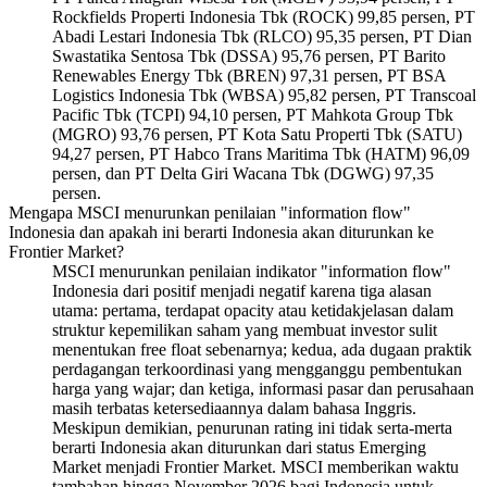
Rockfields Properti Indonesia Tbk (ROCK) 99,85 persen, PT
Abadi Lestari Indonesia Tbk (RLCO) 95,35 persen, PT Dian
Swastatika Sentosa Tbk (DSSA) 95,76 persen, PT Barito
Renewables Energy Tbk (BREN) 97,31 persen, PT BSA
Logistics Indonesia Tbk (WBSA) 95,82 persen, PT Transcoal
Pacific Tbk (TCPI) 94,10 persen, PT Mahkota Group Tbk
(MGRO) 93,76 persen, PT Kota Satu Properti Tbk (SATU)
94,27 persen, PT Habco Trans Maritima Tbk (HATM) 96,09
persen, dan PT Delta Giri Wacana Tbk (DGWG) 97,35
persen.
Mengapa MSCI menurunkan penilaian "information flow"
Indonesia dan apakah ini berarti Indonesia akan diturunkan ke
Frontier Market?
MSCI menurunkan penilaian indikator "information flow"
Indonesia dari positif menjadi negatif karena tiga alasan
utama: pertama, terdapat opacity atau ketidakjelasan dalam
struktur kepemilikan saham yang membuat investor sulit
menentukan free float sebenarnya; kedua, ada dugaan praktik
perdagangan terkoordinasi yang mengganggu pembentukan
harga yang wajar; dan ketiga, informasi pasar dan perusahaan
masih terbatas ketersediaannya dalam bahasa Inggris.
Meskipun demikian, penurunan rating ini tidak serta-merta
berarti Indonesia akan diturunkan dari status Emerging
Market menjadi Frontier Market. MSCI memberikan waktu
tambahan hingga November 2026 bagi Indonesia untuk