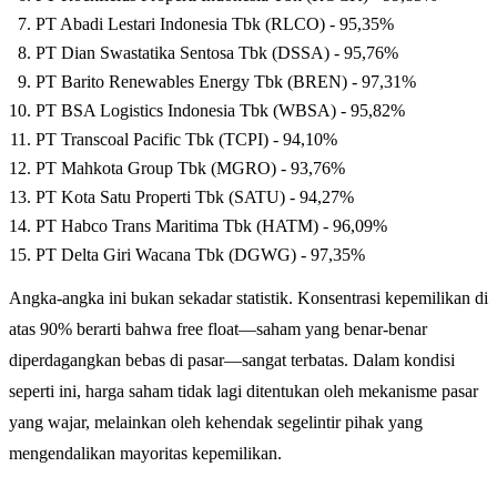
PT Abadi Lestari Indonesia Tbk (RLCO) - 95,35%
PT Dian Swastatika Sentosa Tbk (DSSA) - 95,76%
PT Barito Renewables Energy Tbk (BREN) - 97,31%
PT BSA Logistics Indonesia Tbk (WBSA) - 95,82%
PT Transcoal Pacific Tbk (TCPI) - 94,10%
PT Mahkota Group Tbk (MGRO) - 93,76%
PT Kota Satu Properti Tbk (SATU) - 94,27%
PT Habco Trans Maritima Tbk (HATM) - 96,09%
PT Delta Giri Wacana Tbk (DGWG) - 97,35%
Angka-angka ini bukan sekadar statistik. Konsentrasi kepemilikan di
atas 90% berarti bahwa free float—saham yang benar-benar
diperdagangkan bebas di pasar—sangat terbatas. Dalam kondisi
seperti ini, harga saham tidak lagi ditentukan oleh mekanisme pasar
yang wajar, melainkan oleh kehendak segelintir pihak yang
mengendalikan mayoritas kepemilikan.