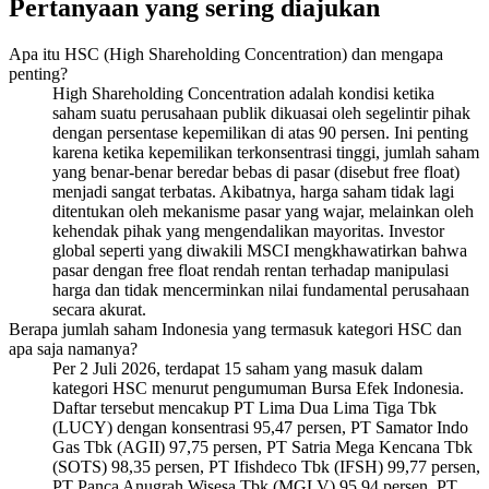
Pertanyaan yang sering diajukan
Apa itu HSC (High Shareholding Concentration) dan mengapa
penting?
High Shareholding Concentration adalah kondisi ketika
saham suatu perusahaan publik dikuasai oleh segelintir pihak
dengan persentase kepemilikan di atas 90 persen. Ini penting
karena ketika kepemilikan terkonsentrasi tinggi, jumlah saham
yang benar-benar beredar bebas di pasar (disebut free float)
menjadi sangat terbatas. Akibatnya, harga saham tidak lagi
ditentukan oleh mekanisme pasar yang wajar, melainkan oleh
kehendak pihak yang mengendalikan mayoritas. Investor
global seperti yang diwakili MSCI mengkhawatirkan bahwa
pasar dengan free float rendah rentan terhadap manipulasi
harga dan tidak mencerminkan nilai fundamental perusahaan
secara akurat.
Berapa jumlah saham Indonesia yang termasuk kategori HSC dan
apa saja namanya?
Per 2 Juli 2026, terdapat 15 saham yang masuk dalam
kategori HSC menurut pengumuman Bursa Efek Indonesia.
Daftar tersebut mencakup PT Lima Dua Lima Tiga Tbk
(LUCY) dengan konsentrasi 95,47 persen, PT Samator Indo
Gas Tbk (AGII) 97,75 persen, PT Satria Mega Kencana Tbk
(SOTS) 98,35 persen, PT Ifishdeco Tbk (IFSH) 99,77 persen,
PT Panca Anugrah Wisesa Tbk (MGLV) 95,94 persen, PT