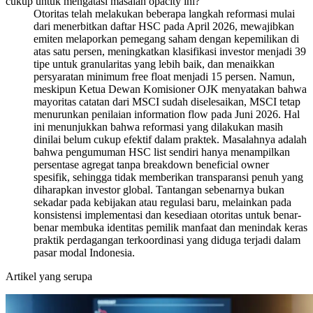
cukup untuk mengatasi masalah opacity ini?
Otoritas telah melakukan beberapa langkah reformasi mulai
dari menerbitkan daftar HSC pada April 2026, mewajibkan
emiten melaporkan pemegang saham dengan kepemilikan di
atas satu persen, meningkatkan klasifikasi investor menjadi 39
tipe untuk granularitas yang lebih baik, dan menaikkan
persyaratan minimum free float menjadi 15 persen. Namun,
meskipun Ketua Dewan Komisioner OJK menyatakan bahwa
mayoritas catatan dari MSCI sudah diselesaikan, MSCI tetap
menurunkan penilaian information flow pada Juni 2026. Hal
ini menunjukkan bahwa reformasi yang dilakukan masih
dinilai belum cukup efektif dalam praktek. Masalahnya adalah
bahwa pengumuman HSC list sendiri hanya menampilkan
persentase agregat tanpa breakdown beneficial owner
spesifik, sehingga tidak memberikan transparansi penuh yang
diharapkan investor global. Tantangan sebenarnya bukan
sekadar pada kebijakan atau regulasi baru, melainkan pada
konsistensi implementasi dan kesediaan otoritas untuk benar-
benar membuka identitas pemilik manfaat dan menindak keras
praktik perdagangan terkoordinasi yang diduga terjadi dalam
pasar modal Indonesia.
Artikel yang serupa